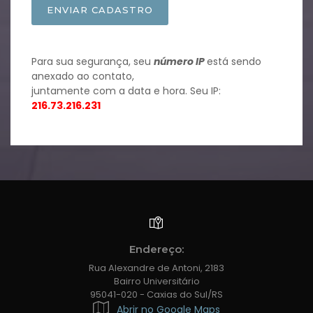
ENVIAR CADASTRO
Para sua segurança, seu
número IP
está sendo
anexado ao contato,
juntamente com a data e hora. Seu IP:
216.73.216.231
Endereço:
Rua Alexandre de Antoni, 2183
Bairro Universitário
95041-020 - Caxias do Sul/RS
Abrir no Google Maps