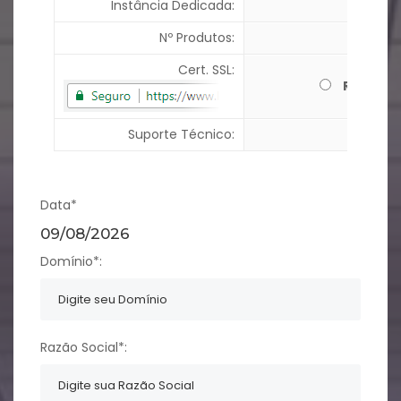
Instância Dedicada:
Nº Produtos:
Ilimitad
Cert. SSL:
R$ 170,0
Suporte Técnico:
Data*
09/08/2026
Domínio*:
Razão Social*: