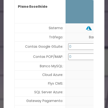
75
Plano Escolhido
R$
,0
por mê
Cloud 
Sistema:
Tráfego:
Banda Ilimi
Contas Google GSuite:
Contas POP/IMAP:
Banco MySQL:
Cloud Azure:
Flyx CMS:
SQL Server Azure:
Gateway Pagamento: