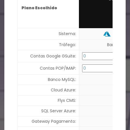
65
Plano Escolhido
R$
,0
por mê
Cloud 
Sistema:
Tráfego:
Banda Ilimi
Contas Google GSuite:
Contas POP/IMAP:
Banco MySQL:
Cloud Azure:
Flyx CMS:
SQL Server Azure:
Gateway Pagamento: