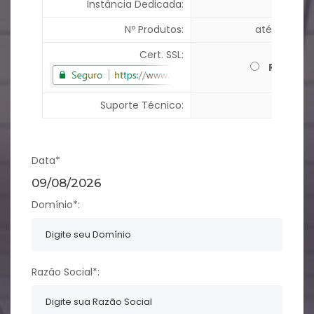
Instância Dedicada:
Nº Produtos:
até 100 pro
Cert. SSL:
R$ 170,0
Suporte Técnico:
Data*
09/08/2026
Domínio*:
Razão Social*: