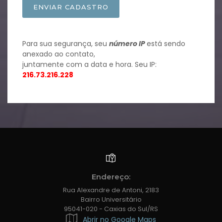
ENVIAR CADASTRO
Para sua segurança, seu
número IP
está sendo
anexado ao contato,
juntamente com a data e hora. Seu IP:
216.73.216.228
Endereço:
Rua Alexandre de Antoni, 2183
Bairro Universitário
95041-020 - Caxias do Sul/RS
Abrir no Google Maps